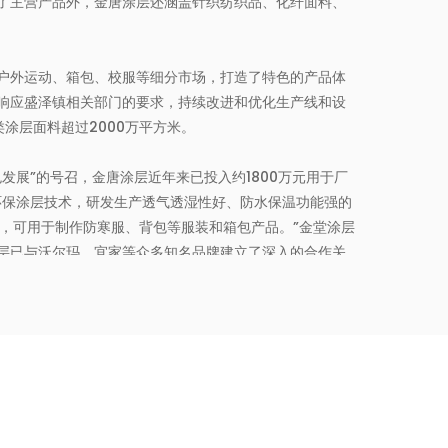
了主营产品外，金唐涂层还涵盖针织纺织品、化纤面料、
户外运动、箱包、校服等细分市场，打造了特色的产品体
响应盛泽镇相关部门的要求，持续改进和优化生产线和设
涂层面料超过2000万平方米。
发展”的号召，金唐涂层近年来已投入约1800万元用于厂
环保涂层技术，研发生产透气透湿性好、防水保温功能强的
品，可用于制作防寒服、背包等服装和箱包产品。”金堂涂层
层已与沃尔玛、宜家等众多知名品牌建立了深入的合作关
装了余热回用在线监测设备和气体报警器等，不断完善涂
层拥有BLUESIGN、OEKO-TEX STEP、OEKO-
高效的发展理念，为客户提供更优质的产品和服务，为涂